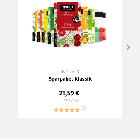
INSTICK
Sparpaket Klassik
21,59 €
(71,97 €
/ 1 kg)
(3)