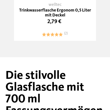
welltec
Trinkwasserflasche Ergonom 0,5 Liter
T
mit Deckel
2,79 €
(2)
Die stilvolle
Glasflasche mit
700 ml