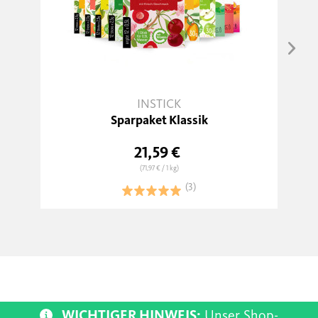
INSTICK
Sparpaket Klassik
21,59 €
(71,97 €
/ 1 kg)
(3)
WICHTIGER HINWEIS:
Unser Shop-