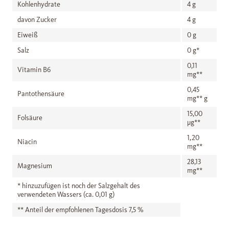
Kohlenhydrate
4 g
davon Zucker
4 g
Eiweiß
0 g
Salz
0 g*
0,11
Vitamin B6
mg**
0,45
Pantothensäure
mg** g
15,00
Folsäure
µg**
1,20
Niacin
mg**
28,13
Magnesium
mg**
* hinzuzufügen ist noch der Salzgehalt des
verwendeten Wassers (ca. 0,01 g)
** Anteil der empfohlenen Tagesdosis 7,5 %