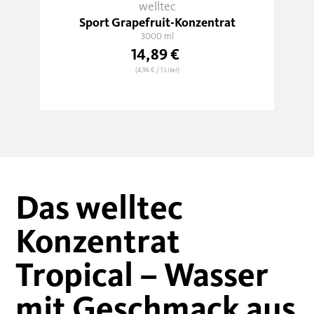
welltec
Sport Grapefruit-Konzentrat
3000 ml
14,89 €
(4,96 €
/ 1 Liter)
Das welltec
Konzentrat
Tropical – Wasser
mit Geschmack aus