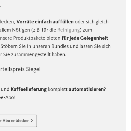
s
decken,
Vorräte einfach auffüllen
oder sich gleich
allem Nötigen (z.B. für die
Reinigung
) zum
 unsere Produktpakete bieten
für jede Gelegenheit
. Stöbern Sie in unseren Bundles und lassen Sie sich
ür Sie zusammengestellt haben.
teilspreis Siegel
und
Kaffeelieferung
komplett
automatisieren
?
ee-Abo!
Kaffee-Abo entdecken