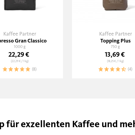
Kaffee Partner
Kaffee Partner
resso Gran Classico
Topping Plus
1000 g
750 g
22,29 €
13,69 €
(22,29 €
/ 1 kg)
(18,25 €
/ 1 kg)
(8)
(4)
p für exzellenten Kaffee und me