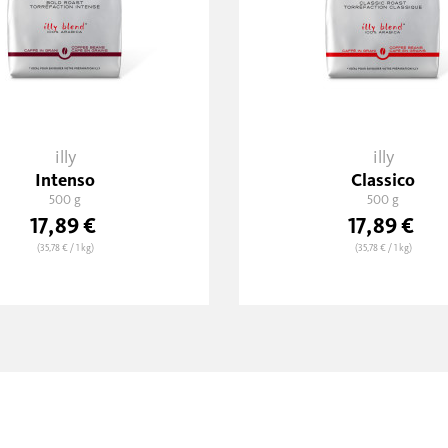
illy
illy
Intenso
Classico
500 g
500 g
17,89 €
17,89 €
(35,78 €
/ 1 kg)
(35,78 €
/ 1 kg)