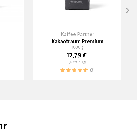
Kaffee Partner
Kakaotraum Premium
1000 g
12,79 €
(12,79 €
/ 1 kg)
(3)
hr