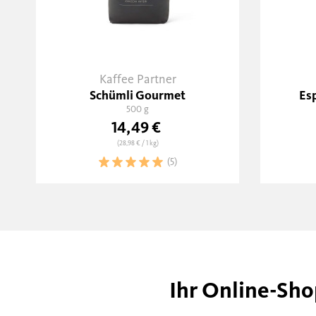
Kaffee Partner
Schümli Gourmet
Esp
500 g
14,49 €
(28,98 €
/ 1 kg)
(5)
Ihr Online-Sho