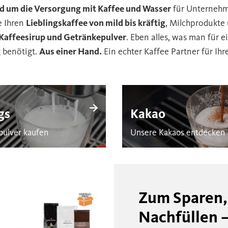
nd um die Versorgung mit Kaffee und Wasser
für Unternehm
e Ihren
Lieblingskaffee von mild bis kräftig
, Milchprodukte
Kaffeesirup und Getränkepulver
. Eben alles, was man für 
 benötigt.
Aus einer Hand.
Ein echter Kaffee Partner für Ih
gs
Kakao
hpulver kaufen
Unsere Kakaos entdecken
Zum Sparen,
Nachfüllen 