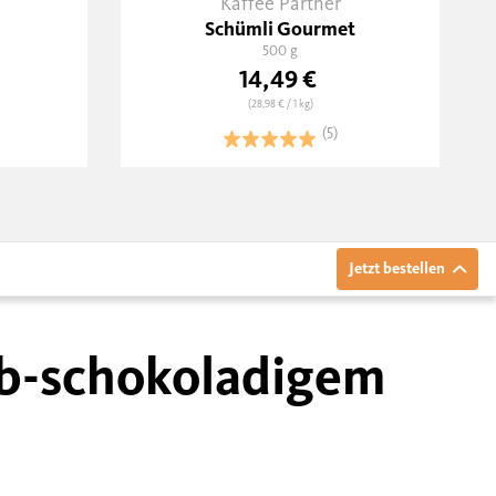
Kaffee Partner
Schümli Gourmet
500 g
14,49 €
(28,98 €
/ 1 kg)
(5)
Jetzt bestellen
rb-schokoladigem