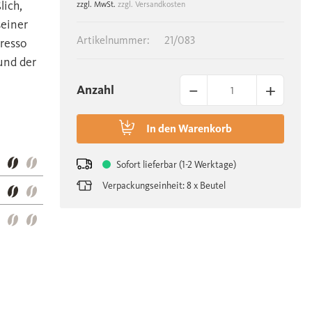
lich,
zzgl. MwSt.
zzgl. Versandkosten
seiner
Artikelnummer:
21/083
presso
und der
–
+
Anzahl
In den
Warenkorb
Sofort lieferbar (1-2 Werktage)
Verpackungseinheit: 8 x Beutel