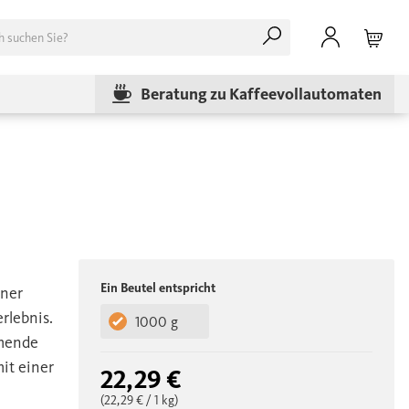
Beratung zu Kaffeevollautomaten
Ein Beutel entspricht
tner
rlebnis.
1000 g
mmende
mit einer
22,29 €
(22,29 €
/ 1 kg)