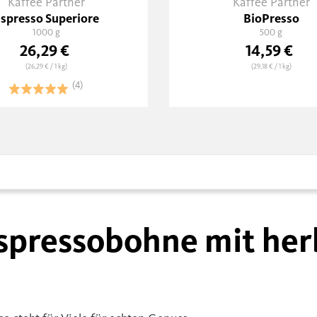
Kaffee Partner
Kaffee Partner
spresso Superiore
BioPresso
1000 g
500 g
26,29 €
14,59 €
(26,29 €
/ 1 kg)
(29,18 €
/ 1 kg)
(4)
 Espressobohne mit he