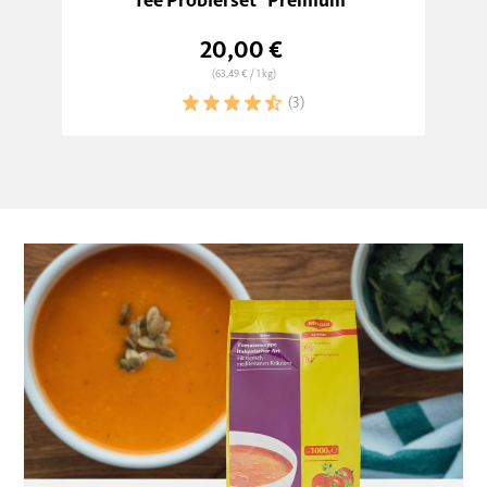
20,00 €
(63,49 €
/ 1 kg)
(3)