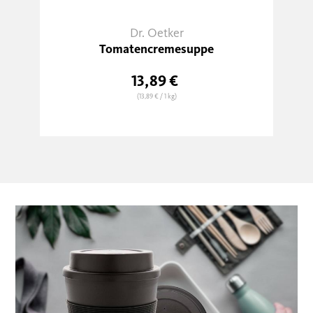
Dr. Oetker
Tomatencremesuppe
13,89 €
(13,89 €
/ 1 kg)