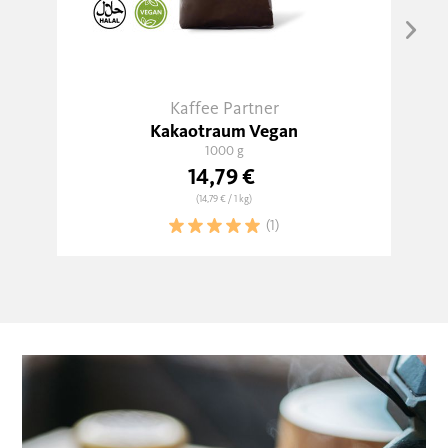
Kaffee Partner
Kakaotraum Vegan
1000 g
14,79 €
(14,79 €
/ 1 kg)
(1)