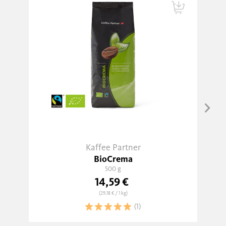
Kaffee Partner
BioCrema
500 g
14,59 €
(29,18 €
/ 1 kg)
(1)