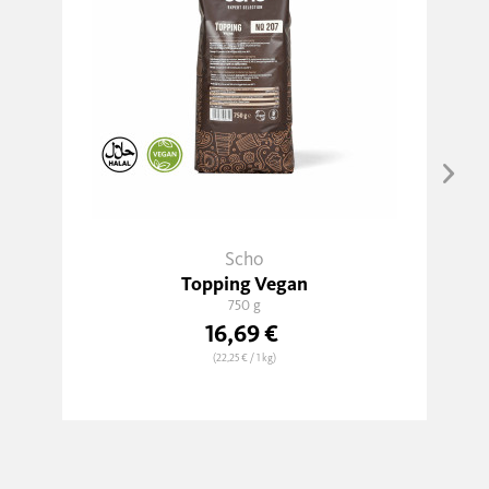
Scho
Topping Vegan
750 g
16,69 €
(22,25 €
/ 1 kg)