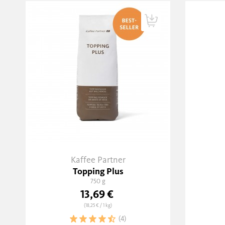
Kaffee Partner
Topping Plus
750 g
13,69 €
(18,25 €
/ 1 kg)
(4)