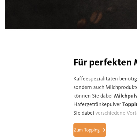
Für perfekten
Kaffeespezialitäten benöti
sondern auch Milchprodukt
können Sie dabei
Milchpulv
Hafergetränkepulver
Toppi
Sie dabei
verschiedene Vort
Zum Topping