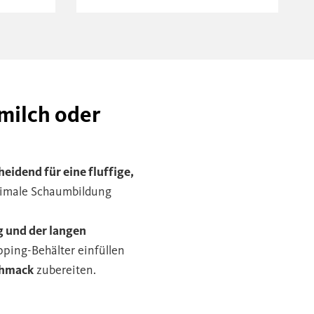
milch oder
eidend für eine fluffige,
timale Schaumbildung
g und der langen
pping-Behälter einfüllen
chmack
zubereiten.