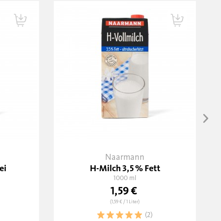
Naarmann
ei
H-Milch 3,5 % Fett
1000 ml
1,59 €
(1,59 €
/ 1 Liter)
(2)