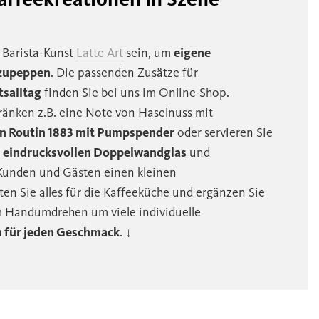
e Barista-Kunst
Latte Art
sein, um
eigene
fzupeppen
. Die passenden Zusätze für
salltag
finden Sie bei uns im Online-Shop.
tränken z.B. eine Note von Haselnuss mit
on Routin 1883 mit Pumpspender
oder servieren Sie
m
eindrucksvollen Doppelwandglas
und
 Kunden und Gästen einen kleinen
en Sie alles für die Kaffeeküche und ergänzen Sie
m Handumdrehen um viele individuelle
 für jeden Geschmack
. ↓