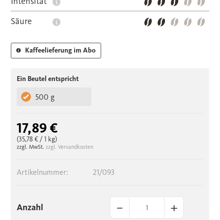
Intensität
Säure
Kaffeelieferung im Abo
Ein Beutel entspricht
500 g
17,89 €
(35,78 €
/ 1 kg)
zzgl. MwSt.
zzgl. Versandkosten
Artikelnummer:
21/093
–
+
Anzahl