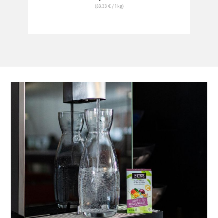
(83,33 €
/ 1 kg)