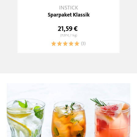
INSTICK
Sparpaket Klassik
21,59 €
(71,97 €
/ 1 kg)
(3)