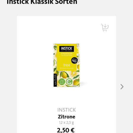
Instick Klassik Sorten
INSTICK
Zitrone
12 x 2,5 g
2,50 €