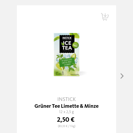
INSTICK
Grüner Tee Limette & Minze
12 x 2,5 g
2,50 €
(83,33 €
/ 1 kg)