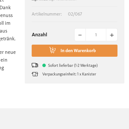
 Dank
Artikelnummer:
02/067
Genuss
ll im
 aus
–
+
Anzahl
getränk.
In den
Warenkorb
er neue
 ein
Sofort lieferbar (1-2 Werktage)
ng
Verpackungseinheit: 1 x Kanister