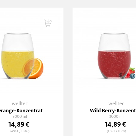
welltec
welltec
range-Konzentrat
Wild Berry-Konzent
3000 ml
3000 ml
14,89 €
14,89 €
(4,96 €
/ 1 Liter)
(4,96 €
/ 1 Liter)