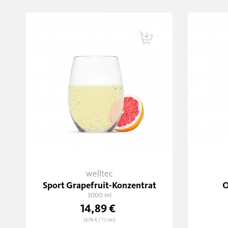
welltec
Sport Grapefruit-Konzentrat
O
3000 ml
14,89 €
(4,96 €
/ 1 Liter)