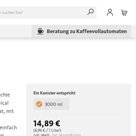
Beratung zu Kaffeevollautomaten
Ein Kanister entspricht
echte
ical
3000 ml
at, mit
14,89 €
einfach
(4,96 €
/ 1 Liter)
zt
zzgl. MwSt.
zzgl. Versandkosten