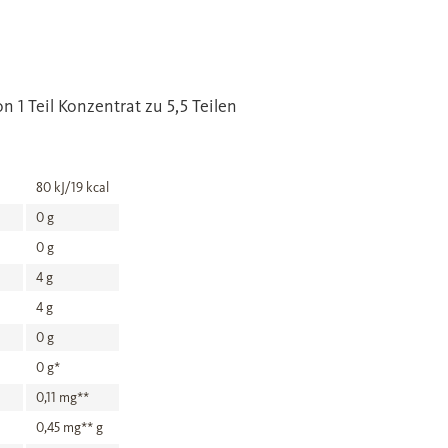
 1 Teil Konzentrat zu 5,5 Teilen
80 kJ/19 kcal
0 g
0 g
4 g
4 g
0 g
0 g*
0,11 mg**
0,45 mg** g