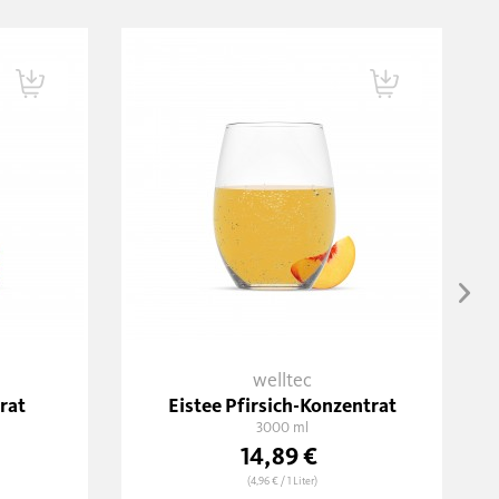
welltec
rat
Eistee Pfirsich-Konzentrat
3000 ml
14,89 €
(4,96 €
/ 1 Liter)