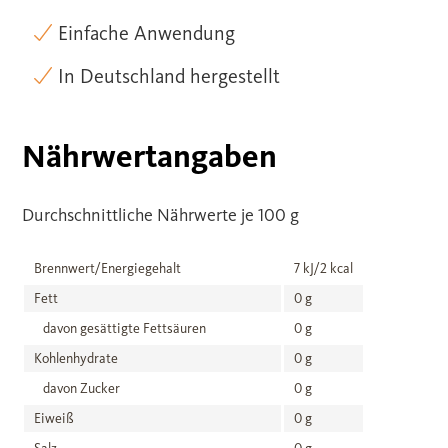
Einfache Anwendung
In Deutschland hergestellt
Nährwertangaben
Durchschnittliche Nährwerte je 100 g
Brennwert/Energiegehalt
7 kJ/2 kcal
Fett
0 g
davon gesättigte Fettsäuren
0 g
Kohlenhydrate
0 g
davon Zucker
0 g
Eiweiß
0 g