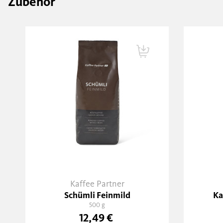
Zubehör
Kaffee Partner
Schümli Feinmild
Ka
500 g
12,49 €