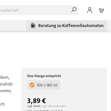
Beratung zu Kaffeevollautomaten
Eine Stange entspricht
ißem,
ialität
100 x 180 ml
onomie,
3,89 €
ich
zzgl. MwSt.
zzgl. Versandkosten