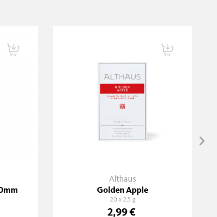
Althaus
40mm
Golden Apple
20 x 2,5 g
2,99 €