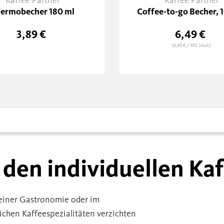
Kaffee Partner
Kaffee Partner
ermobecher 180 ml
Coffee-to-go Becher, 
3,89 €
6,49 €
(6,49 €
/ 100 Stück)
 den individuellen Ka
 einer Gastronomie oder im
chen Kaffeespezialitäten verzichten