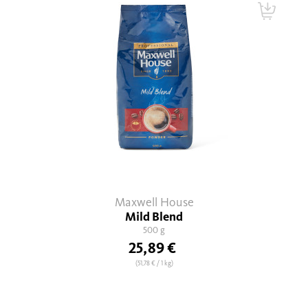
Maxwell House
Mild Blend
500 g
25,89 €
(51,78 €
/ 1 kg)