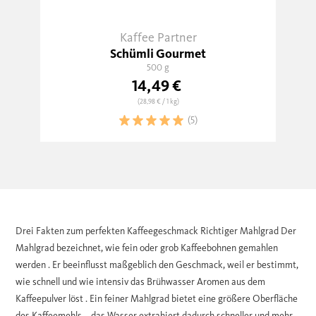
Kaffee Partner
Schümli Gourmet
500 g
14,49 €
(28,98 €
/ 1 kg)
(5)
Drei Fakten zum perfekten Kaffeegeschmack Richtiger Mahlgrad Der
Mahlgrad bezeichnet, wie fein oder grob Kaffeebohnen gemahlen
werden . Er beeinflusst maßgeblich den Geschmack, weil er bestimmt,
wie schnell und wie intensiv das Brühwasser Aromen aus dem
Kaffeepulver löst . Ein feiner Mahlgrad bietet eine größere Oberfläche
des Kaffeemehls – das Wasser extrahiert dadurch schneller und mehr