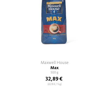
Maxwell House
Max
500 g
32,89 €
(65,78 €
/ 1 kg)