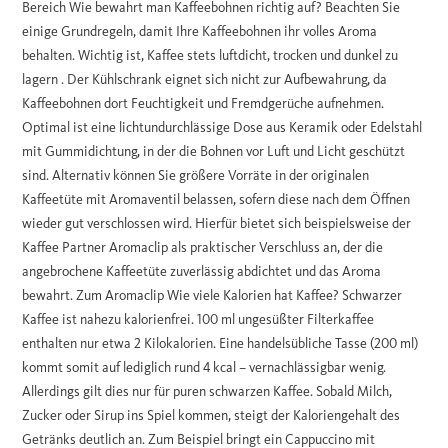
Bereich Wie bewahrt man Kaffeebohnen richtig auf? Beachten Sie
einige Grundregeln, damit Ihre Kaffeebohnen ihr volles Aroma
behalten. Wichtig ist, Kaffee stets luftdicht, trocken und dunkel zu
lagern . Der Kühlschrank eignet sich nicht zur Aufbewahrung, da
Kaffeebohnen dort Feuchtigkeit und Fremdgerüche aufnehmen.
Optimal ist eine lichtundurchlässige Dose aus Keramik oder Edelstahl
mit Gummidichtung, in der die Bohnen vor Luft und Licht geschützt
sind. Alternativ können Sie größere Vorräte in der originalen
Kaffeetüte mit Aromaventil belassen, sofern diese nach dem Öffnen
wieder gut verschlossen wird. Hierfür bietet sich beispielsweise der
Kaffee Partner Aromaclip als praktischer Verschluss an, der die
angebrochene Kaffeetüte zuverlässig abdichtet und das Aroma
bewahrt. Zum Aromaclip Wie viele Kalorien hat Kaffee? Schwarzer
Kaffee ist nahezu kalorienfrei. 100 ml ungesüßter Filterkaffee
enthalten nur etwa 2 Kilokalorien. Eine handelsübliche Tasse (200 ml)
kommt somit auf lediglich rund 4 kcal – vernachlässigbar wenig.
Allerdings gilt dies nur für puren schwarzen Kaffee. Sobald Milch,
Zucker oder Sirup ins Spiel kommen, steigt der Kaloriengehalt des
Getränks deutlich an. Zum Beispiel bringt ein Cappuccino mit