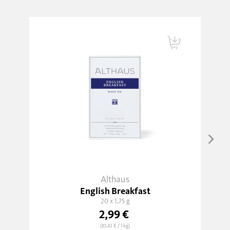
Althaus
English Breakfast
20 x 1,75 g
2,99 €
(85,43 €
/ 1 kg)