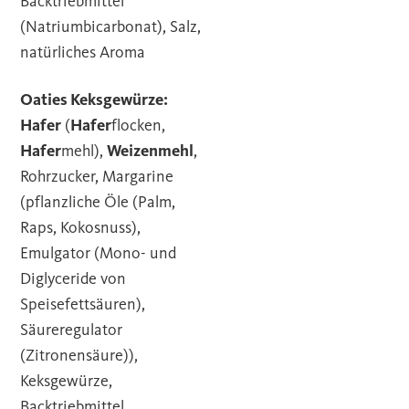
Backtriebmittel
(Natriumbicarbonat), Salz,
natürliches Aroma
Oaties Keksgewürze:
Hafer
(
Hafer
flocken,
Hafer
mehl),
Weizenmehl
,
Rohrzucker, Margarine
(pflanzliche Öle (Palm,
Raps, Kokosnuss),
Emulgator (Mono- und
Diglyceride von
Speisefettsäuren),
Säureregulator
(Zitronensäure)),
Keksgewürze,
Backtriebmittel