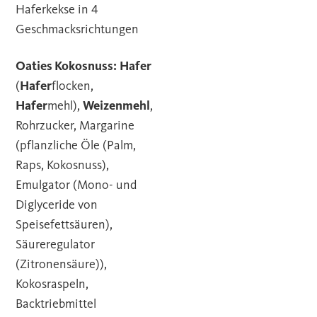
Haferkekse in 4
Geschmacksrichtungen
Oaties Kokosnuss:
Hafer
(
Hafer
flocken,
Hafer
mehl),
Weizenmehl
,
Rohrzucker, Margarine
(pflanzliche Öle (Palm,
Raps, Kokosnuss),
Emulgator (Mono- und
Diglyceride von
Speisefettsäuren),
Säureregulator
(Zitronensäure)),
Kokosraspeln,
Backtriebmittel