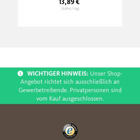
13,89 €
(13,89 €
/ 1 kg)
WICHTIGER HINWEIS:
Unser Shop-
Angebot richtet sich ausschließlich an
Gewerbetreibende. Privatpersonen sind
vom Kauf ausgeschlossen.