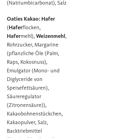
(Natriumbicarbonat), Salz
Oaties Kakao:
Hafer
(
Hafer
flocken,
Hafer
mehl),
Weizenmehl
,
Rohrzucker, Margarine
(pflanzliche Öle (Palm,
Raps, Kokosnuss),
Emulgator (Mono- und
Diglyceride von
Speisefettsäuren),
Säureregulator
(Zitronensäure)),
Kakaobohnenstückchen,
Kakaopulver, Salz,
Backtriebmittel