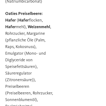
(Natriumbicarbonat)
Oaties Preiselbeere:
Hafer
(
Hafer
flocken,
Hafer
mehl),
Weizenmehl
,
Rohrzucker, Margarine
(pflanzliche Öle (Palm,
Raps, Kokosnuss),
Emulgator (Mono- und
Diglyceride von
Speisefettsäuren),
Säureregulator
(Zitronensäure)),
Preiselbeeren
(Preiselbeeren, Rohrzucker,
Sonnenblumenöl),