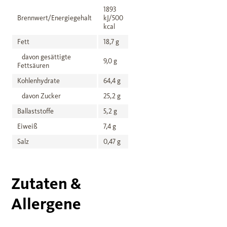
1893
Brennwert/Energiegehalt
kJ/500
kcal
Fett
18,7 g
davon gesättigte
9,0 g
Fettsäuren
Kohlenhydrate
64,4 g
davon Zucker
25,2 g
Ballaststoffe
5,2 g
Eiweiß
7,4 g
Salz
0,47 g
Zutaten &
Allergene