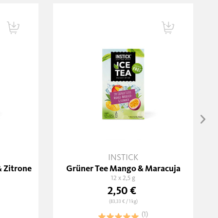
INSTICK
 Zitrone
Grüner Tee Mango & Maracuja
12 x 2,5 g
2,50 €
(83,33 €
/ 1 kg)
(1)