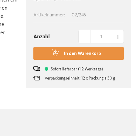
inen
Artikelnummer:
02/245
e.
ne
er.
–
+
Anzahl
In den
Warenkorb
Sofort lieferbar (1-2 Werktage)
Verpackungseinheit: 12 x Packung à 30 g