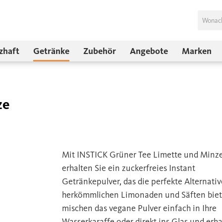
zhaft
Getränke
Zubehör
Angebote
Marken
ze
Mit INSTICK Grüner Tee Limette und Minz
erhalten Sie ein zuckerfreies Instant
Getränkepulver, das die perfekte Alternativ
herkömmlichen Limonaden und Säften biete
mischen das vegane Pulver einfach in Ihre
Wasserkaraffe oder direkt ins Glas und erha