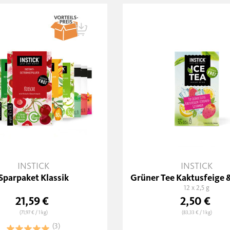
INSTICK
INSTICK
Sparpaket Klassik
Grüner Tee Kaktusfeige &
12 x 2,5 g
21,59 €
2,50 €
(71,97 €
/ 1 kg)
(83,33 €
/ 1 kg)
(3)