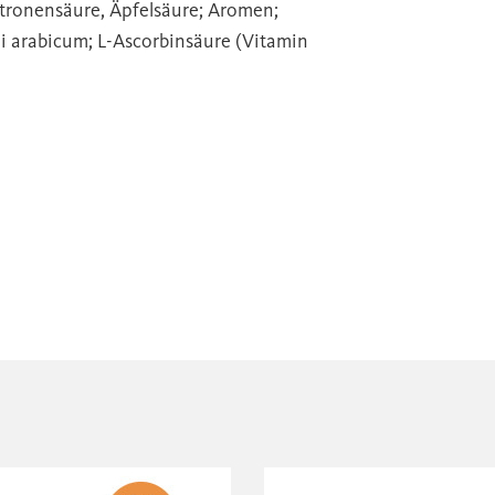
itronensäure, Äpfelsäure; Aromen;
i arabicum; L-Ascorbinsäure (Vitamin