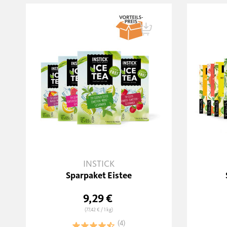
INSTICK
Sparpaket Eistee
9,29 €
(77,42 €
/ 1 kg)
(4)