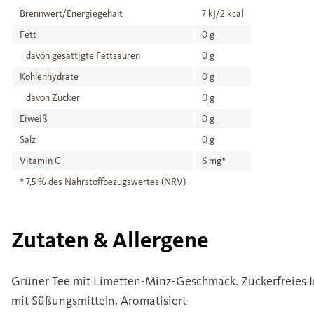
Brennwert/Energiegehalt
7 kJ/2 kcal
Fett
0 g
davon gesättigte Fettsäuren
0 g
Kohlenhydrate
0 g
davon Zucker
0 g
Eiweiß
0 g
Salz
0 g
Vitamin C
6 mg*
* 7,5 % des Nährstoffbezugswertes (NRV)
Zutaten & Allergene
Grüner Tee mit Limetten-Minz-Geschmack. Zuckerfreies I
mit Süßungsmitteln. Aromatisiert