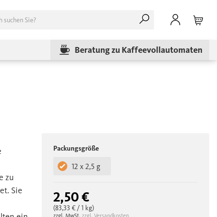
Beratung zu Kaffeevollautomaten
Packungsgröße
e
12 x 2,5 g
e zu
t. Sie
2,50 €
(83,33 €
/ 1 kg)
lten ein
zzgl. MwSt.
zzgl. Versandkosten